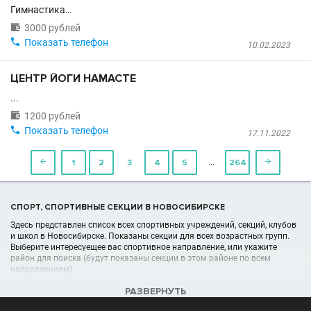
Гимнастика…

3000 рублей

Показать телефон
10.02.2023
ЦЕНТР ЙОГИ НАМАСТЕ
...

1200 рублей

Показать телефон
17.11.2022
…

1
2
3
4
5
264

СПОРТ, СПОРТИВНЫЕ СЕКЦИИ В НОВОСИБИРСКЕ
Здесь представлен список всех спортивных учреждений, секций, клубов
и школ в Новосибирске. Показаны секции для всех возрастных групп.
Выберите интересуещее вас спортивное направление, или укажите
район для поиска (будут показаны секции в этом районе по всем
направлениям).
РАЗВЕРНУТЬ