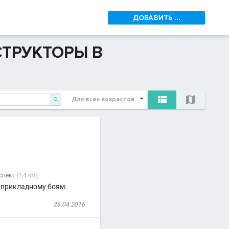
ДОБАВИТЬ ...
СТРУКТОРЫ В


Для всех возрастов

спект
(1,4 км)
, прикладному боям.
26.04.2016