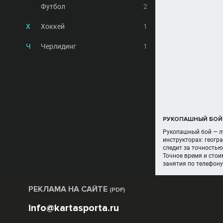
Футбол
2
Х
Хоккей
1
Ч
Черлидинг
1
РУКОПАШНЫЙ БОЙ:
Рукопашный бой — л
инструкторах: геогр
следит за точностью
Точное время и стои
занятия по телефону
РЕКЛАМА НА САЙТЕ
(PDF)
info@kartasporta.ru