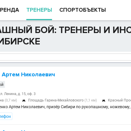
РЕНДА
ТРЕНЕРЫ
СПОРТОБЪЕКТЫ
ШНЫЙ БОЙ: ТРЕНЕРЫ И ИН
ИБИРСКЕ
 Артем Николаевич
ой
. Ленина, д. 15, оф. 3
ина
(0,7 км)
Площадь Гарина-Михайловского
(1,1 км)
Красный Про


енко Артем Николаевич, призёр Сибири по рукопашному, ножевому
лефон