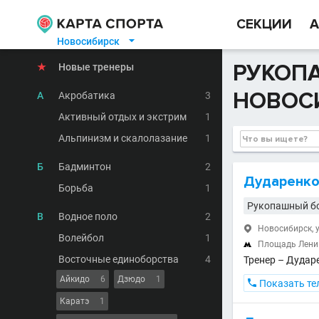
СЕКЦИИ
А
Новосибирск

РУКОПА
★
Новые тренеры
НОВОС
А
Акробатика
3
Активный отдых и экстрим
1
Альпинизм и скалолазание
1
Б
Бадминтон
2
Дударенко
Борьба
1
Рукопашный б
В
Водное поло
2
Новосибирск, ул

Волейбол
1
Площадь Лен

Восточные единоборства
4
Тренер – Дудар
Айкидо
6
Дзюдо
1

Показать те
Каратэ
1