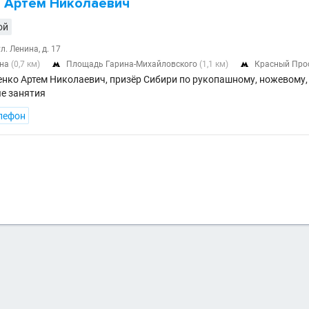
 Артем Николаевич
ой
л. Ленина, д. 17
ина
(0,7 км)
Площадь Гарина-Михайловского
(1,1 км)
Красный Про


енко Артем Николаевич, призёр Сибири по рукопашному, ножевому
е занятия
лефон