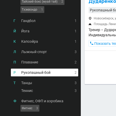
Дударенко
Тайский бокс (муай тай)
2
Тхэквондо
1
Рукопашный б
Новосибирск, у

Г
Гандбол
1
Площадь Лен

Тренер – Дудар
Й
Йога
1
Индивидуальны
К
Капоэйра
1

Показать те
Л
Лыжный спорт
3
П
Плавание
2
Р
Рукопашный бой
2
Т
Танцы
3
Теннис
3
Ф
Фитнес, ОФП и аэробика
Фитнес
3